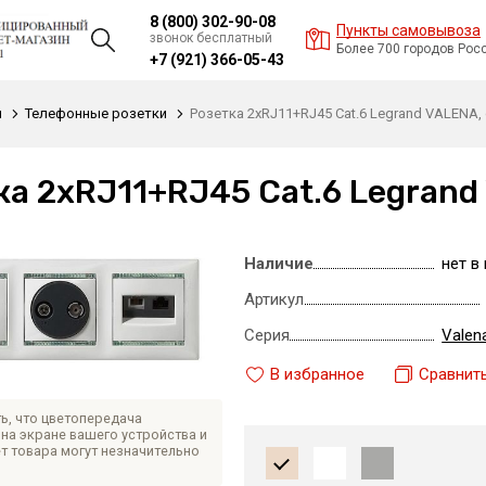
8 (800) 302-90-08
Пункты самовывоза
звонок бесплатный
Более 700 городов Рос
+7 (921) 366-05-43
и
Телефонные розетки
Розетка 2xRJ11+RJ45 Cat.6 Legrand VALENA,
ка 2xRJ11+RJ45 Cat.6 Legrand
Наличие
нет в
Артикул
Серия
Valena
В избранное
Сравнит
ь, что цветопередача
на экране вашего устройства и
т товара могут незначительно