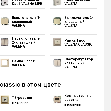
Cat.5 VALENA LIFE
VALENA
Выключатель 1-
Выключатель 2-
клавишный
клавишный
VALENA
VALENA
Переключатель
Рамка 1 пост
2-клавишный
VALENA CLASSIC
VALENA
Светорегулятор
Рамка 1 пост
клавишный
VALENA
VALENA
classic в этом цвете
Компьютерные
ТВ-розетки
розетки
в наличии
в наличии