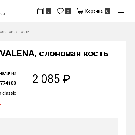
Корзина
0
0
0
сии
 слоновая кость
 VALENA, слоновая кость
 наличии
2 085
₽
774180
 classic
ь