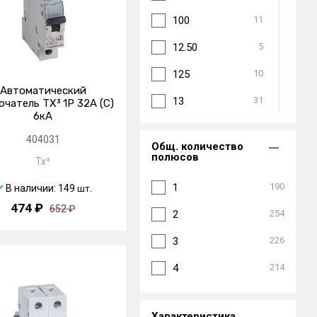
100
11
12.50
5
125
10
Автоматический
13
31
чатель TX³ 1P 32А (C)
6кА
16
79
404031
Общ. количество
2
35
полюсов
Tx³
2.50
5
1
190
В наличии: 149
шт.
474 ₽
20
77
652 ₽
2
254
25
77
3
226
3
28
4
214
32
72
Характеристика
4
31