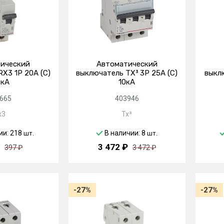
ический
Автоматический
X3 1P 20А (C)
выключатель TX³ 3P 25А (C)
выклю
5кА
10кА
665
403946
x3
Tx³
ии: 218
В наличии: 8
шт.
шт.
3 472 ₽
397 ₽
3 472 ₽
-27%
-27%