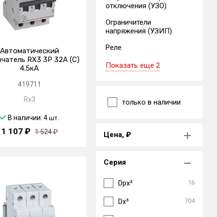
отключения (УЗО)
Ограничители
напряжения (УЗИП)
Реле
Автоматический
чатель RX3 3P 32А (C)
Показать еще 2
4.5кА
419711
Rx3
только в наличии
В наличии: 4
шт.
1 107 ₽
1 524 ₽
Цена, ₽
Серия
Dpx³
16
Dx³
704