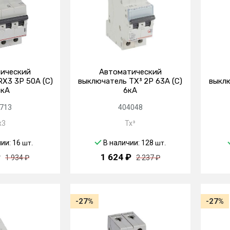
ический
Автоматический
X3 3P 50А (C)
выключатель TX³ 2P 63А (C)
выклю
5кА
6кА
713
404048
x3
Tx³
чии: 16
В наличии: 128
шт.
шт.
₽
1 624 ₽
1 934 ₽
2 237 ₽
-27%
-27%