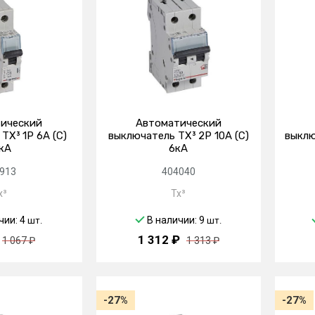
ический
Автоматический
TX³ 1P 6А (C)
выключатель TX³ 2P 10А (C)
выклю
кА
6кА
913
404040
x³
Tx³
чии: 4
В наличии: 9
шт.
шт.
1 312 ₽
1 067 ₽
1 313 ₽
-27%
-27%