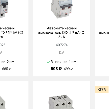
ический
Автоматический
TX³ 1P 6А (C)
выключатель DX³ 2P 6А (C)
выклю
кА
6кА
025
407274
x³
Dx³
чии: 2
В наличии: 1
шт.
шт.
508 ₽
685 ₽
699 ₽
-27%