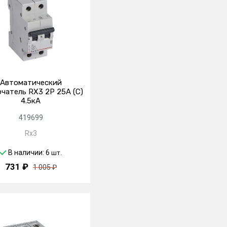
Автоматический
чатель RX3 2P 25А (C)
4.5кА
419699
Rx3
В наличии: 6
шт.
731 ₽
1 005 ₽