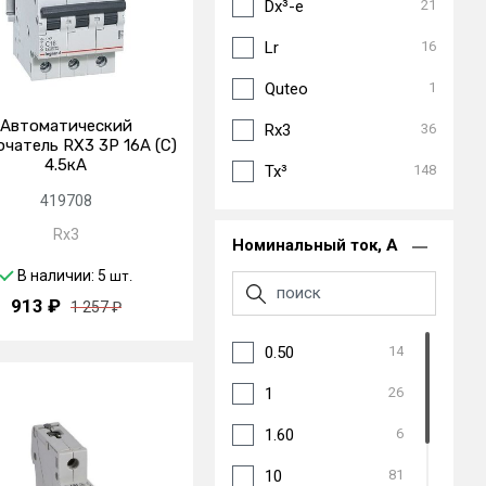
Dx³-e
21
Lr
16
Quteo
1
Автоматический
Rx3
36
чатель RX3 3P 16А (C)
4.5кА
Tx³
148
419708
Rx3
Номинальный ток, А
В наличии: 5
шт.
913 ₽
1 257 ₽
0.50
14
1
26
1.60
6
10
81