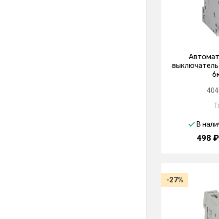
Автомат
выключатель 
6
404
T
В нали
498 ₽
-27%