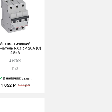
Автоматический
чатель RX3 3P 20А (C)
4.5кА
419709
Rx3
В наличии: 82
шт.
1 052 ₽
1 448 ₽