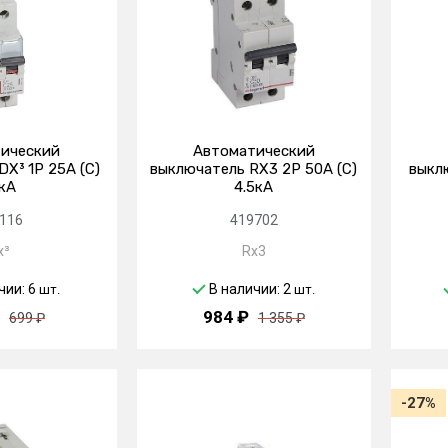
ический
Автоматический
X³ 1P 25А (C)
выключатель RX3 2P 50А (C)
выклю
кА
4.5кА
116
419702
x³
Rx3
чии: 6
В наличии: 2
шт.
шт.
984 ₽
699 ₽
1 355 ₽
-27%