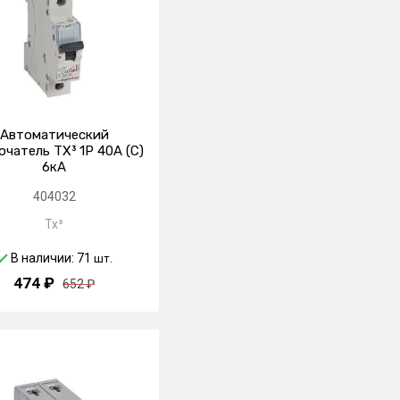
Автоматический
чатель TX³ 1P 40А (C)
6кА
404032
Tx³
В наличии: 71
шт.
474 ₽
652 ₽