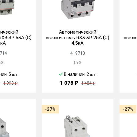
ический
Автоматический
X3 3P 63А (C)
выключатель RX3 3P 25А (C)
выклю
5кА
4.5кА
714
419710
x3
Rx3
чии: 5
В наличии: 2
шт.
шт.
₽
1 078 ₽
1 993 ₽
1 484 ₽
-27%
-27%