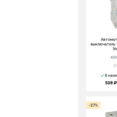
Автомат
выключатель D
16
409
D
В нали
508 ₽
-27%