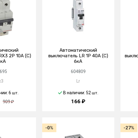
ический
Автоматический
X3 2P 10А (C)
выключатель LR 1P 40А (C)
выклю
5кА
6кА
695
604809
x3
Lr
чии: 6
В наличии: 52
шт.
шт.
166 ₽
909 ₽
-0%
-27%