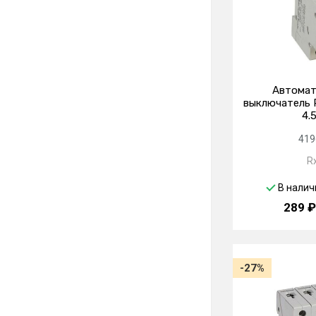
Автомат
выключатель R
4.
419
R
В налич
289 ₽
-27%