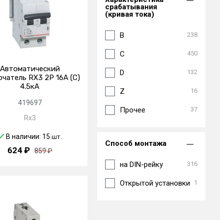
срабатывания
(кривая тока)
40
76
B
238
50
67
C
450
6
61
Автоматический
D
132
6.30
5
чатель RX3 2P 16А (C)
4.5кА
Z
16
63
71
419697
Прочее
37
8
2
Rx3
80
14
В наличии: 15
шт.
Способ монтажа
624 ₽
859 ₽
на DIN-рейку
316
Открытой установки
1