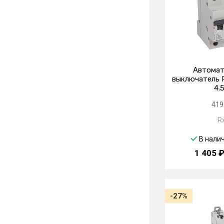
Автомат
выключатель R
4.
419
R
В нали
1 405 
-27%