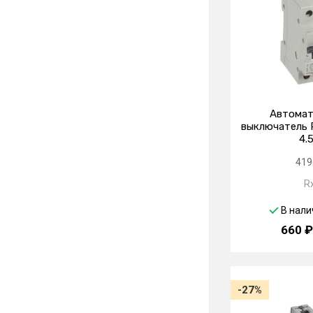
Автомат
выключатель R
4.
419
R
В нали
660 ₽
-27%