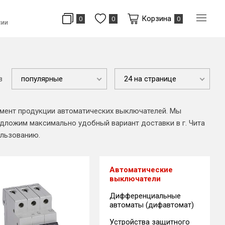
Корзина
0
0
0
сии
в
популярные
24 на странице
имент продукции автоматических выключателей. Мы
едложим максимально удобный вариант доставки в г. Чита
ользованию.
Автоматические
выключатели
Дифференциальные
автоматы (дифавтомат)
Устройства защитного