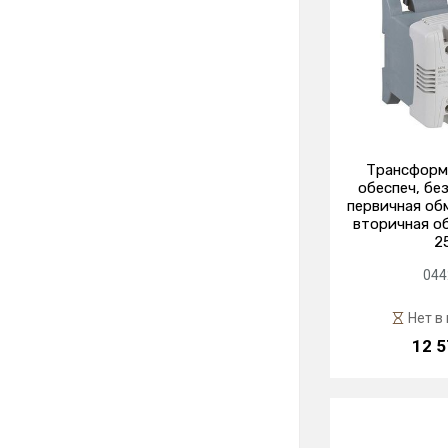
Трансформа
обеспеч, бе
первичная обм
вторичная об
2
044
Нет в
12 5