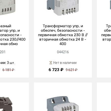
азный
Трансформатор упр, и
Тр
тор упр, и
обеспеч, безопасности -
обе
зопасности -
первичная обмотка 230 В //
перви
отка 230//400
вторичная обмотка 24 В -
втор
ичная обмо
400
201
044216
чии: 3
Нет в наличии
шт.
₽
6 723 ₽
6 181 ₽
9 621 ₽