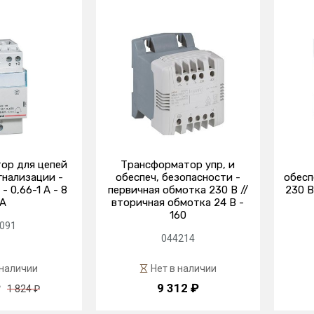
ор для цепей
Трансформатор упр, и
гнализации -
обеспеч, безопасности -
обесп
- 0,66-1 А - 8
первичная обмотка 230 В //
230 В
A
вторичная обмотка 24 В -
160
091
044214
 наличии
Нет в наличии
₽
9 312 ₽
1 824 ₽