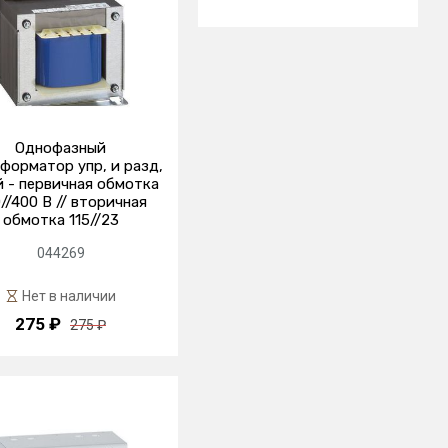
Однофазный
форматор упр, и разд,
й - первичная обмотка
//400 В // вторичная
обмотка 115//23
044269
Нет в наличии
275 ₽
275 ₽