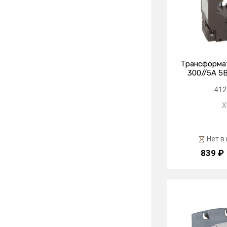
Трансформат
300//5А 5ВА
412
X
Нет в
839 ₽