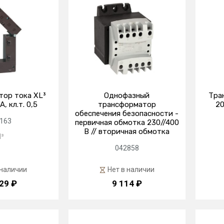
ор тока XL³
Однофазный
Тра
, кл.т. 0,5
трансформатор
20
обеспечения безопасности -
163
первичная обмотка 230//400
В // вторичная обмотка
l³
042858
 наличии
Нет в наличии
29 ₽
9 114 ₽