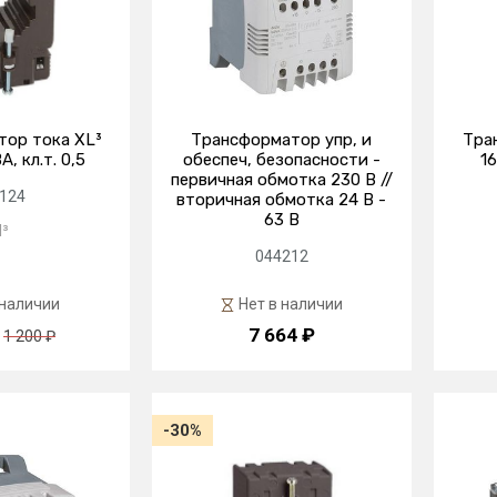
ор тока XL³
Трансформатор упр, и
Тра
, кл.т. 0,5
обеспеч, безопасности -
16
первичная обмотка 230 В //
124
вторичная обмотка 24 В -
63 В
l³
044212
 наличии
Нет в наличии
7 664 ₽
1 200 ₽
-30%