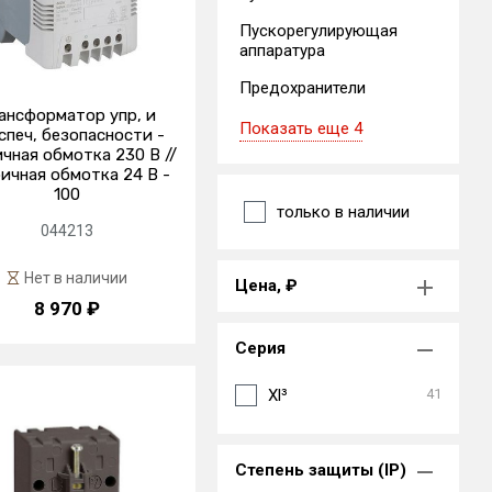
Пускорегулирующая
аппаратура
Предохранители
ансформатор упр, и
Показать еще 4
спеч, безопасности -
чная обмотка 230 В //
ичная обмотка 24 В -
100
только в наличии
044213
Нет в наличии
Цена, ₽
8 970 ₽
Серия
Xl³
41
Степень защиты (IP)