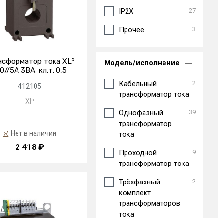
IP2X
27
Прочее
3
нсформатор тока XL³
Модель/исполнение
0//5А 3ВА, кл.т. 0,5
Кабельный
2
412105
трансформатор тока
Xl³
Однофазный
39
трансформатор
Нет в наличии
тока
2 418 ₽
Проходной
9
трансформатор тока
Трёхфазный
2
комплект
трансформаторов
тока