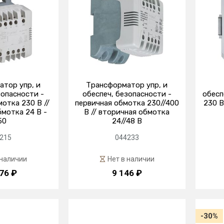
тор упр, и
Трансформатор упр, и
зопасности -
обеспеч, безопасности -
обесп
отка 230 В //
первичная обмотка 230//400
230 В
мотка 24 В -
В // вторичная обмотка
50
24//48 В
215
044233
 наличии
Нет в наличии
76 ₽
9 146 ₽
-30%