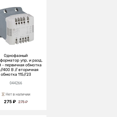
Однофазный
форматор упр, и разд,
й - первичная обмотка
//400 В // вторичная
обмотка 115//23
044266
Нет в наличии
275 ₽
275 ₽