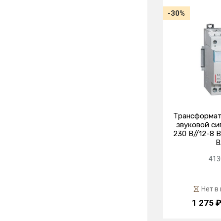
-30%
Трансформат
звуковой си
230 В//12-8 В 
В
413
Нет в
1 275 