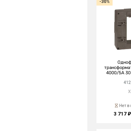
-30%
Одноф
трансформат
4000/5А 30В
412
X
Нет в
3 717 