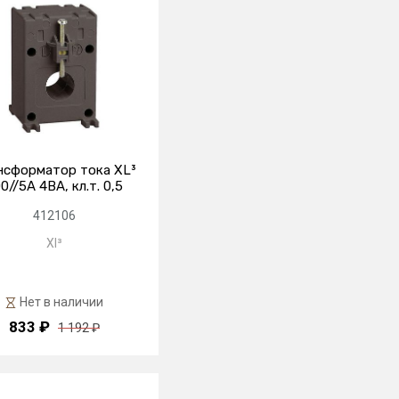
нсформатор тока XL³
0//5А 4ВА, кл.т. 0,5
412106
Xl³
Нет в наличии
833 ₽
1 192 ₽