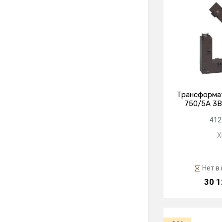
Трансформат
750/5А 3ВА
412
X
Нет в
30 1