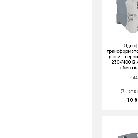
Одноф
трансформатор
цепей - перв
230//400 В 
обмотка
044
Нет в
10 6