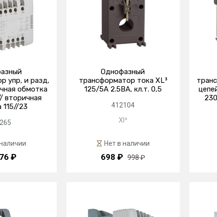
азный
Однофазный
 упр, и разд,
трансформатор тока XL³
транс
ичная обмотка
125/5А 2.5ВА, кл.т. 0,5
цепе
// вторичная
230
412104
 115//23
Xl³
265
 наличии
Нет в наличии
76 ₽
698 ₽
998 ₽