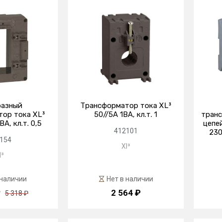
азный
Трансформатор тока XL³
ор тока XL³
50//5А 1ВА, кл.т. 1
транс
А, кл.т. 0,5
цепе
412101
230
154
Xl³
l³
 наличии
Нет в наличии
₽
2 564 ₽
5 318 ₽