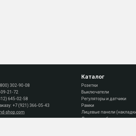
Каталог
(800) 302-90-08
Розетки
409-21-72
Выключатели
812) 645-02-58
Регуляторы и датчики
аказу:
+7 (921) 366-05-43
Рамки
and-shop.com
Лицевые панели (накладк
Лючки, коробки, комплек
 продаж: пн-пт 10:00 - 18:00
Автоматы, дифы, УЗО
Шкафы и щиты