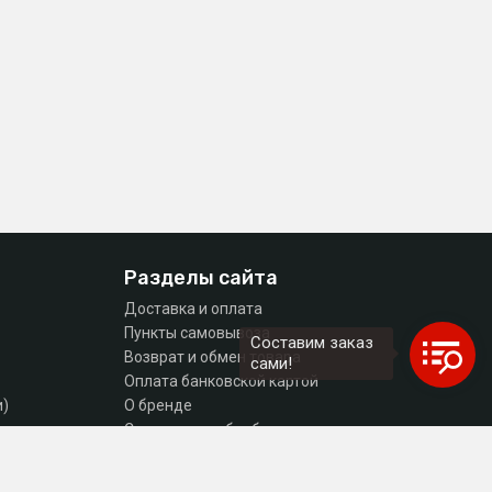
Разделы сайта
Доставка и оплата
Пункты самовывоза
Составим заказ
Возврат и обмен товара
сами!
Оплата банковской картой
и)
О бренде
тующие
Согласие на обработку персональных данных
Политика конфиденциальности
Контакты