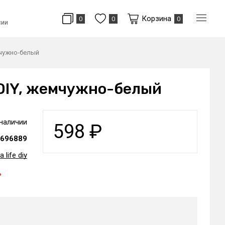
Корзина
0
0
0
сии
мчужно-белый
 DIY, жемчужно-белый
 наличии
598
₽
696889
a life diy
ь