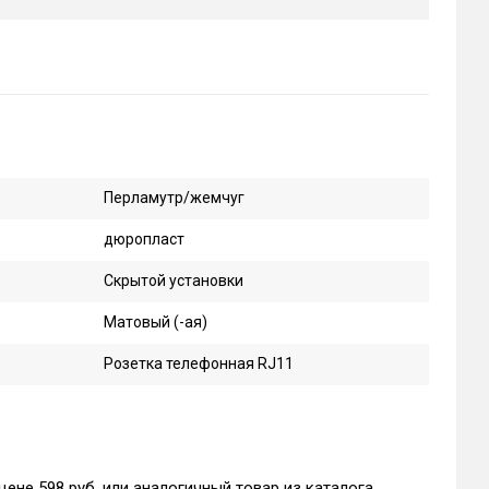
Перламутр/жемчуг
дюропласт
Скрытой установки
Матовый (-ая)
Розетка телефонная RJ11
цене 598 руб. или аналогичный товар из каталога