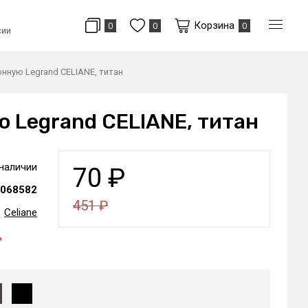
Корзина
0
0
0
сии
нную Legrand CELIANE, титан
 Legrand CELIANE, титан
 наличии
70
₽
068582
451
₽
Celiane
ь