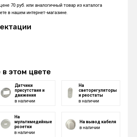
цене 70 руб. или аналогичный товар из каталога
те в нашем интернет-магазине.
лектации
 в этом цвете
Датчики
На
присутствия и
светорегуляторы
движения
и реостаты
в наличии
в наличии
На
мультимедийные
На вывод кабеля
розетки
в наличии
в наличии